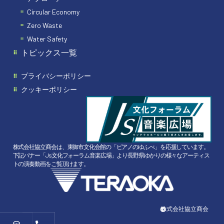
Circular Economy
Zero Waste
Water Safety
トピックス一覧
プライバシーポリシー
クッキーポリシー
株式会社協立商会は、東御市文化会館の「ピアノのゆふべ」を応援しています。
下記バナー「Js文化フォーラム音楽広場」より長野県ゆかりの様々なアーティス
トの演奏動画をご覧頂けます。
©︎
株式会社協立商会