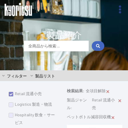
内
容
を
ス
製品紹介
キ
ッ
Search
プ
...
フィルター
製品リスト
×
検索結果:
全項目解除
Retail 流通小売
×
製品ジャン
Retail 流通小
Logistics 製造・物流
ル
:
売
×
Hospitality 飲食・サー
ペットボトル減容回収機
ビス