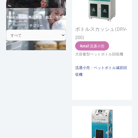
Food Industry 商品製造・加工：サブカ
テゴリー
ボトルスカッシュ (DRV-
200)
Retail 流通小売
大容量型ペットボトル回収機
流通小売
：
ペットボトル減容回
収機