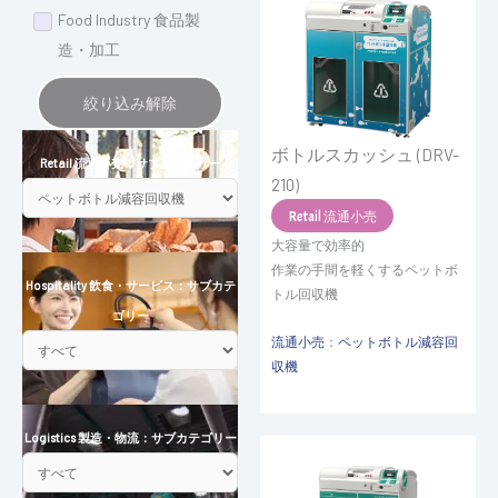
Food Industry 食品製
造・加工
絞り込み解除
ボトルスカッシュ (DRV-
Retail 流通小売：サブカテゴリー
210)
Retail 流通小売
大容量で効率的
作業の手間を軽くするペットボ
Hospitality 飲食・サービス：サブカテ
トル回収機
ゴリー
流通小売
：
ペットボトル減容回
収機
Logistics 製造・物流：サブカテゴリー